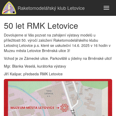
Raketomodelářský klub Letovice
Toggl
navig
50 let RMK Letovice
Dovolujeme si Vás pozvat na zahájení výstavy modelů u
příležitosti 50. výročí založení Raketomodelářského klubu
Letostroj Letovice p.s. které se uskuteční 14.6. 2025 v 16 hodin v
Muzeu města Letovice Brněnská ulice 3!
Vchod je ze Zámecké ulice. Parkoviště u jídelny na Brněnské ulici!
Mgr. Blanka Veselá, kurátorka výstavy
Jiří Kašpar, předseda RMK Letovice