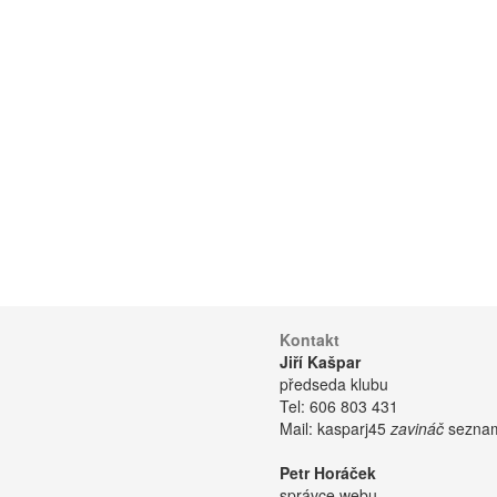
Kontakt
Jiří Kašpar
předseda klubu
Tel:
606 803 431
Mail:
kasparj45
zavináč
seznam
Petr Horáček
správce webu