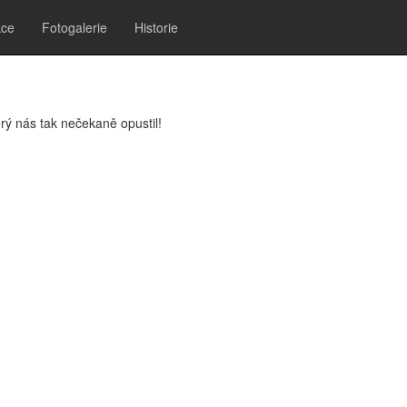
kce
Fotogalerie
Historie
rý nás tak nečekaně opustil!