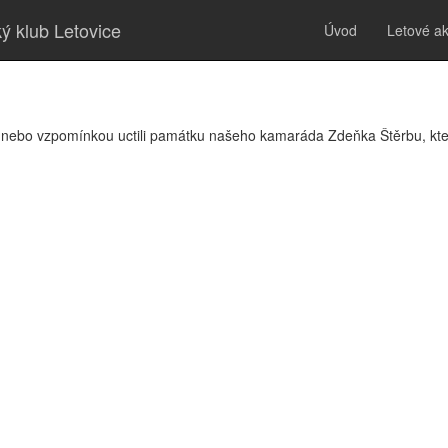
ý klub Letovice
Úvod
Letové a
í, nebo vzpomínkou uctili památku našeho kamaráda Zdeňka Štěrbu, kte