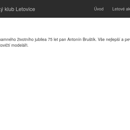
ý klub Letovice
Úvod
Letové a
amného životního jubilea 75 let pan Antonín Bruštík. Vše nejlepší a pev
tovičtí modeláři.