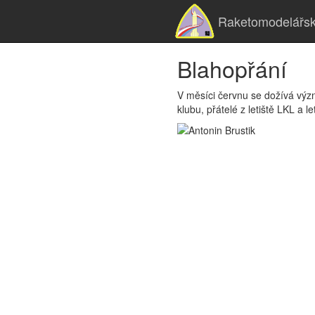
Raketomodelářsk
Blahopřání
V měsíci červnu se dožívá význ
klubu, přátelé z letiště LKL a le