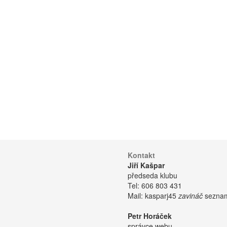
Kontakt
Jiří Kašpar
předseda klubu
Tel:
606 803 431
Mail:
kasparj45
zavináč
seznam
Petr Horáček
správce webu