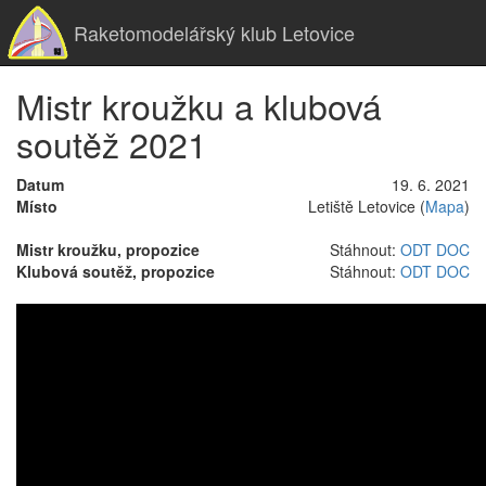
Raketomodelářský klub Letovice
Mistr kroužku a klubová
soutěž 2021
Datum
19. 6. 2021
Místo
Letiště Letovice (
Mapa
)
Mistr kroužku, propozice
Stáhnout:
ODT
DOC
Klubová soutěž, propozice
Stáhnout:
ODT
DOC