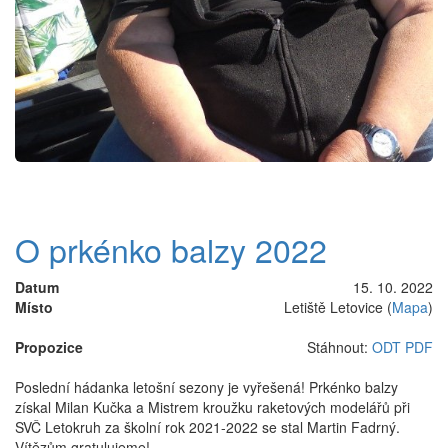
O prkénko balzy 2022
Datum
15. 10. 2022
Místo
Letiště Letovice (
Mapa
)
Propozice
Stáhnout:
ODT
PDF
Poslední hádanka letošní sezony je vyřešená! Prkénko balzy
získal Milan Kučka a Mistrem kroužku raketových modelářů při
SVČ Letokruh za školní rok 2021-2022 se stal Martin Fadrný.
Vítězům gratulujeme!