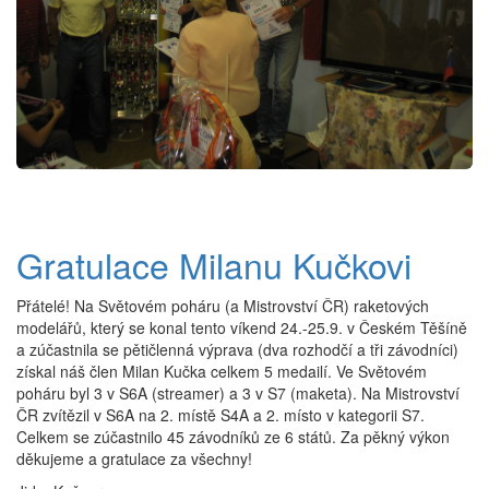
Gratulace Milanu Kučkovi
Přátelé! Na Světovém poháru (a Mistrovství ČR) raketových
modelářů, který se konal tento víkend 24.-25.9. v Českém Těšíně
a zúčastnila se pětičlenná výprava (dva rozhodčí a tři závodníci)
získal náš člen Milan Kučka celkem 5 medailí. Ve Světovém
poháru byl 3 v S6A (streamer) a 3 v S7 (maketa). Na Mistrovství
ČR zvítězil v S6A na 2. místě S4A a 2. místo v kategorii S7.
Celkem se zúčastnilo 45 závodníků ze 6 států. Za pěkný výkon
děkujeme a gratulace za všechny!