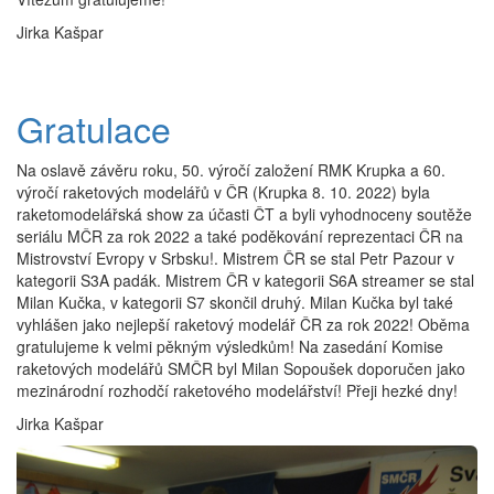
Jirka Kašpar
Gratulace
Na oslavě závěru roku, 50. výročí založení RMK Krupka a 60.
výročí raketových modelářů v ČR (Krupka 8. 10. 2022) byla
raketomodelářská show za účasti ČT a byli vyhodnoceny soutěže
seriálu MČR za rok 2022 a také poděkování reprezentaci ČR na
Mistrovství Evropy v Srbsku!. Mistrem ČR se stal Petr Pazour v
kategorii S3A padák. Mistrem ČR v kategorii S6A streamer se stal
Milan Kučka, v kategorii S7 skončil druhý. Milan Kučka byl také
vyhlášen jako nejlepší raketový modelář ČR za rok 2022! Oběma
gratulujeme k velmi pěkným výsledkům! Na zasedání Komise
raketových modelářů SMČR byl Milan Sopoušek doporučen jako
mezinárodní rozhodčí raketového modelářství! Přeji hezké dny!
Jirka Kašpar