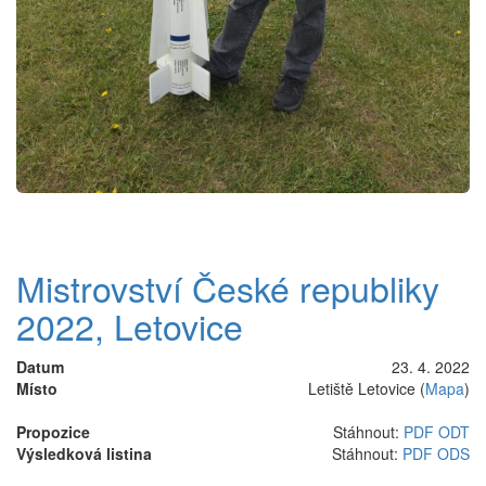
Mistrovství České republiky
2022, Letovice
Datum
23. 4. 2022
Místo
Letiště Letovice (
Mapa
)
Propozice
Stáhnout:
PDF
ODT
Výsledková listina
Stáhnout:
PDF
ODS