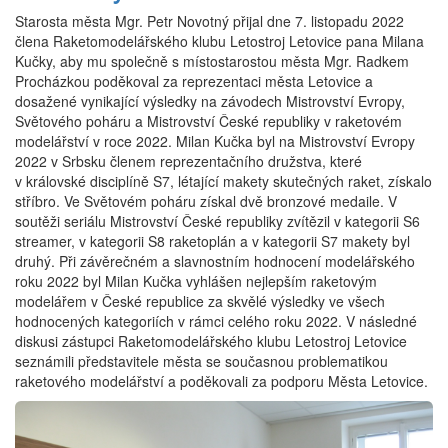
Starosta města Mgr. Petr Novotný přijal dne 7. listopadu 2022
člena Raketomodelářského klubu Letostroj Letovice pana Milana
Kučky, aby mu společně s místostarostou města Mgr. Radkem
Procházkou poděkoval za reprezentaci města Letovice a
dosažené vynikající výsledky na závodech Mistrovství Evropy,
Světového poháru a Mistrovství České republiky v raketovém
modelářství v roce 2022. Milan Kučka byl na Mistrovství Evropy
2022 v Srbsku členem reprezentačního družstva, které
v královské disciplíně S7, létající makety skutečných raket, získalo
stříbro. Ve Světovém poháru získal dvě bronzové medaile. V
soutěži seriálu Mistrovství České republiky zvítězil v kategorii S6
streamer, v kategorii S8 raketoplán a v kategorii S7 makety byl
druhý. Při závěrečném a slavnostním hodnocení modelářského
roku 2022 byl Milan Kučka vyhlášen nejlepším raketovým
modelářem v České republice za skvělé výsledky ve všech
hodnocených kategoriích v rámci celého roku 2022. V následné
diskusi zástupci Raketomodelářského klubu Letostroj Letovice
seznámili představitele města se současnou problematikou
raketového modelářství a poděkovali za podporu Města Letovice.